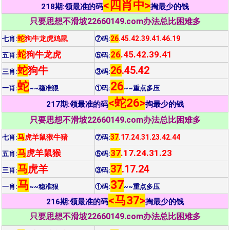
<四肖中>
218期:领最准的码
掏最少的钱
只要思想不滑坡22660149.com办法总比困难多
蛇
狗牛龙虎鸡鼠
26
.45.42.39.41.46.19
七肖:
⑦码:
蛇
狗牛龙虎
26
.45.42.39.41
五肖:
⑤码:
蛇
狗牛
26
.45.42
三肖:
③码:
蛇
26
一肖:
~~稳准狠
①码:
~~重点多压
<蛇26>
217期:领最准的码
掏最少的钱
只要思想不滑坡22660149.com办法总比困难多
马
虎羊鼠猴牛猪
37
.17.24.31.23.42.44
七肖:
⑦码:
马
虎羊鼠猴
37
.17.24.31.23
五肖:
⑤码:
马
虎羊
37
.17.24
三肖:
③码:
马
37
一肖:
~~稳准狠
①码:
~~重点多压
<马37>
216期:领最准的码
掏最少的钱
只要思想不滑坡22660149.com办法总比困难多