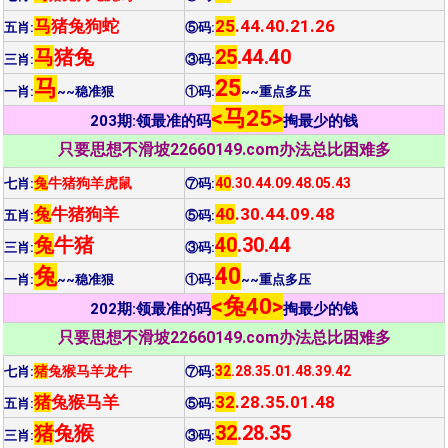
马
猪兔狗蛇
25
.44.40.21.26
五肖:
⑤码:
马
猪兔
25
.44.40
三肖:
③码:
马
25
一肖:
~~稳准狠
①码:
~~重点多压
<马25>
203期:领最准的码
掏最少的钱
只要思想不滑坡22660149.com办法总比困难多
兔
牛猪狗羊虎鼠
40
.30.44.09.48.05.43
七肖:
⑦码:
兔
牛猪狗羊
40
.30.44.09.48
五肖:
⑤码:
兔
牛猪
40
.30.44
三肖:
③码:
兔
40
一肖:
~~稳准狠
①码:
~~重点多压
<兔40>
202期:领最准的码
掏最少的钱
只要思想不滑坡22660149.com办法总比困难多
猪
兔猴马羊龙牛
32
.28.35.01.48.39.42
七肖:
⑦码:
猪
兔猴马羊
32
.28.35.01.48
五肖:
⑤码:
猪
兔猴
32
.28.35
三肖:
③码: