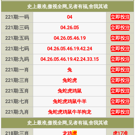
史上最准,傲视全网,见者有福,舍我其谁
221期:一码
04
立即投注
221期:三码
04.26.05
立即投注
221期:五码
04.26.05.46.19
立即投注
221期:七码
04.26.05.46.19.42.24
立即投注
221期:九码
04.26.05.46.19.42.24.33.15
立即投注
221期:一肖
兔
立即投注
221期:三肖
兔蛇虎
立即投注
221期:五肖
兔蛇虎鸡鼠
立即投注
221期:七肖
兔蛇虎鸡鼠牛羊
立即投注
221期:九肖
兔蛇虎鸡鼠牛羊狗龙
立即投注
史上最准,傲视全网,见者有福,舍我其谁
218期:三肖
龙鸡
虎
虎17准