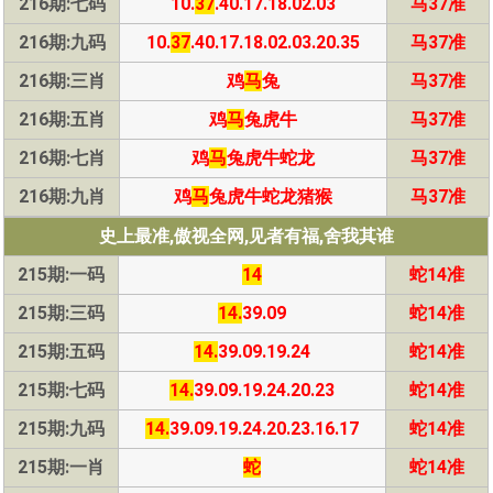
216期:七码
10.
37
.40.17.18.02.03
马37准
216期:九码
10.
37
.40.17.18.02.03.20.35
马37准
216期:三肖
鸡
马
兔
马37准
216期:五肖
鸡
马
兔虎牛
马37准
216期:七肖
鸡
马
兔虎牛蛇龙
马37准
216期:九肖
鸡
马
兔虎牛蛇龙猪猴
马37准
史上最准,傲视全网,见者有福,舍我其谁
215期:一码
14
蛇14准
215期:三码
14.
39.09
蛇14准
215期:五码
14.
39.09.19.24
蛇14准
215期:七码
14.
39.09.19.24.20.23
蛇14准
215期:九码
14.
39.09.19.24.20.23.16.17
蛇14准
215期:一肖
蛇
蛇14准