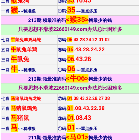
猴
兔狗
35
.16.45
三肖:
③码:
猴
35
一肖:
~~稳准狠
①码:
~~重点多压
<猴35>
213期:领最准的码
掏最少的钱
只要思想不滑坡22660149.com办法总比困难多
牛
鼠兔羊鸡马蛇
06
.43.28.24.22.01.02
七肖:
⑦码:
牛
鼠兔羊鸡
06
.43.28.24.22
五肖:
⑤码:
牛
鼠兔
06
.43.28
三肖:
③码:
牛
06
一肖:
~~稳准狠
①码:
~~重点多压
<牛06>
212期:领最准的码
掏最少的钱
只要思想不滑坡22660149.com办法总比困难多
马
猪鼠鸡兔龙蛇
01
.08.43.22.28.27.38
七肖:
⑦码:
马
猪鼠鸡兔
01
.08.43.22.28
五肖:
⑤码:
马
猪鼠
01
.08.43
三肖:
③码:
马
01
一肖:
~~稳准狠
①码:
~~重点多压
<马01>
211期:领最准的码
掏最少的钱