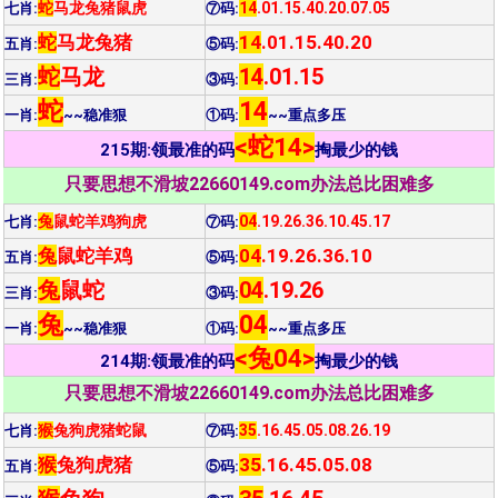
蛇
马龙兔猪鼠虎
14
.01.15.40.20.07.05
七肖:
⑦码:
蛇
马龙兔猪
14
.01.15.40.20
五肖:
⑤码:
蛇
马龙
14
.01.15
三肖:
③码:
蛇
14
一肖:
~~稳准狠
①码:
~~重点多压
<蛇14>
215期:领最准的码
掏最少的钱
只要思想不滑坡22660149.com办法总比困难多
兔
鼠蛇羊鸡狗虎
04
.19.26.36.10.45.17
七肖:
⑦码:
兔
鼠蛇羊鸡
04
.19.26.36.10
五肖:
⑤码:
兔
鼠蛇
04
.19.26
三肖:
③码:
兔
04
一肖:
~~稳准狠
①码:
~~重点多压
<兔04>
214期:领最准的码
掏最少的钱
只要思想不滑坡22660149.com办法总比困难多
猴
兔狗虎猪蛇鼠
35
.16.45.05.08.26.19
七肖:
⑦码:
猴
兔狗虎猪
35
.16.45.05.08
五肖:
⑤码: