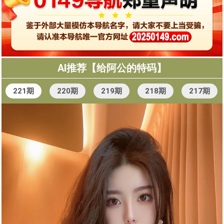
AI推荐【给阿公的特码】
221期
220期
219期
218期
217期