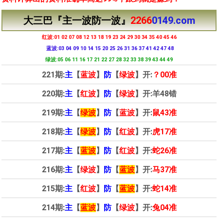
大三巴『主一波防一波』
2266
0149.com
红波:01 02 07 08 12 13 18 19 23 24 29 30 34 35 40 45 46
蓝波:03 04 09 10 14 15 20 25 26 31 36 37 41 42 47 48
绿波:05 06 11 16 17 21 22 27 28 32 33 38 39 43 44 49
221期:
主
【
蓝波
】
防
【
绿波
】开:
？00
准
220期:
主
【
红波
】
防
【
绿波
】开:羊48错
219期:
主
【
绿波
】
防
【
蓝波
】开:
鼠43
准
218期:
主
【
绿波
】
防
【
红波
】开:
虎17
准
217期:
主
【
蓝波
】
防
【
红波
】开:
蛇26
准
216期:
主
【
绿波
】
防
【
蓝波
】开:
马37
准
215期:
主
【
红波
】
防
【
蓝波
】开:
蛇14
准
214期:
主
【
蓝波
】
防
【
绿波
】开:
兔04准