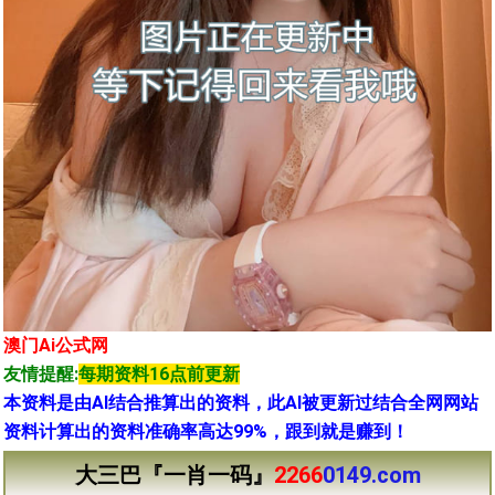
澳门Ai公式网
友情提醒:
每期资料16点前更新
本资料是由AI结合推算出的资料，此AI被更新过结合全网网站
资料计算出的资料准确率高达99%，跟到就是赚到！
大三巴『一肖一码』
2266
0149.com