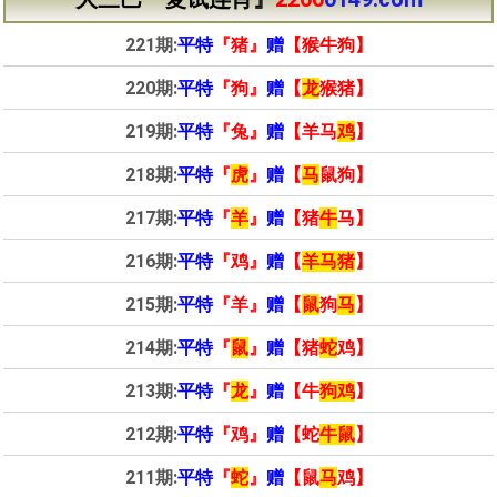
221期:
平特
『猪』
赠
【猴牛狗】
220期:
平特
『狗』
赠
【
龙
猴猪】
219期:
平特
『兔』
赠
【羊马
鸡
】
218期:
平特
『
虎
』
赠
【
马
鼠狗】
217期:
平特
『
羊
』
赠
【猪
牛
马】
216期:
平特
『鸡
』
赠
【
羊
马
猪
】
215期:
平特
『羊』
赠
【
鼠
狗
马
】
214期:
平特
『
鼠
』
赠
【猪
蛇
鸡】
213期:
平特
『
龙
』
赠
【牛
狗鸡
】
212期:
平特
『鸡』
赠
【蛇
牛鼠
】
211期:
平特
『
蛇
』
赠
【鼠
马
鸡】