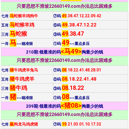
只要思想不滑坡22660149.com办法总比困难多
马
蛇猴羊鸡狗牛
49
.38.47.12.22.09.42
七肖:
⑦码:
马
蛇猴羊鸡
49
.38.47.12.22
五肖:
⑤码:
马
蛇猴
49
.38.47
三肖:
③码:
马
49
一肖:
~~稳准狠
①码:
~~重点多压
<马49>
210期:领最准的码
掏最少的钱
只要思想不滑坡22660149.com办法总比困难多
猪
牛鸡虎羊兔马
08
.18.22.41.48.28.01
七肖:
⑦码:
猪
牛鸡虎羊
08
.18.22.41.48
五肖:
⑤码:
猪
牛鸡
08
.18.22
三肖:
③码:
猪
08
一肖:
~~稳准狠
①码:
~~重点多压
<猪08>
209期:领最准的码
掏最少的钱
只要思想不滑坡22660149.com办法总比困难多
鼠
狗龙马鸡虎猪
19
.21.03.01.10.17.32
七肖:
⑦码: