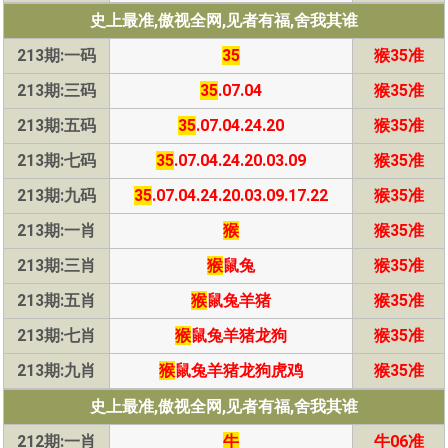
史上最准,傲视全网,见者有福,舍我其谁
213期:一码
35
猴35准
213期:三码
35
.07.04
猴35准
213期:五码
35
.07.04.24.20
猴35准
213期:七码
35
.07.04.24.20.03.09
猴35准
213期:九码
35
.07.04.24.20.03.09.17.22
猴35准
213期:一肖
猴
猴35准
213期:三肖
猴
鼠兔
猴35准
213期:五肖
猴
鼠兔羊猪
猴35准
213期:七肖
猴
鼠兔羊猪龙狗
猴35准
213期:九肖
猴
鼠兔羊猪龙狗虎鸡
猴35准
史上最准,傲视全网,见者有福,舍我其谁
212期:一肖
牛
牛06准